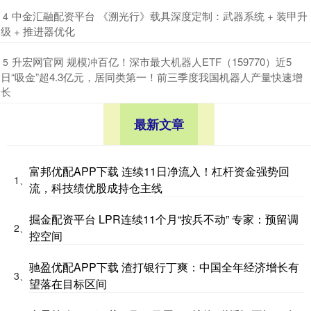
​中金汇融配资平台 《溯光行》载具深度定制：武器系统 + 装甲升
4
级 + 推进器优化
​升宏网官网 规模冲百亿！深市最大机器人ETF（159770）近5
5
日“吸金”超4.3亿元，居同类第一！前三季度我国机器人产量快速增
长
最新文章
富邦优配APP下载 连续11日净流入！杠杆资金强势回
1、
流，科技绩优股成持仓主线
掘金配资平台 LPR连续11个月“按兵不动” 专家：预留调
2、
控空间
驰盈优配APP下载 渣打银行丁爽：中国全年经济增长有
3、
望落在目标区间