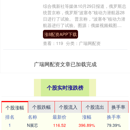
综合俄新社等媒体10月29日报道，俄罗斯总
统普京称，俄罗斯“波塞冬”核动力潜航器28
日进行了试验。 普京称，“波塞冬”核动力潜
航器进行了试验。图源：俄媒视频截图....
涨8配资APP下载
查看：
119
分类：
广瑞网配资
广瑞网配资文章已加载完成
个股实时涨跌榜
个股跌幅
个股流入
个股流出
换手率
个股涨幅
排名
名称
最新价
涨幅
换手率
1
N展芯
116.52
396.89%
79.39%