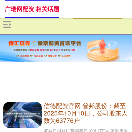
广瑞网配资 相关话题
信德配资官网 普邦股份：截至
2025年10月10日，公司股东人
数为63776户
证券日报网讯普邦股份10月17日在互动平台