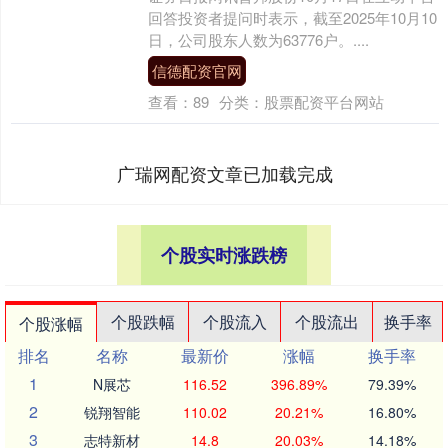
回答投资者提问时表示，截至2025年10月10
日，公司股东人数为63776户。....
信德配资官网
查看：
89
分类：
股票配资平台网站
广瑞网配资文章已加载完成
个股实时涨跌榜
个股跌幅
个股流入
个股流出
换手率
个股涨幅
排名
名称
最新价
涨幅
换手率
1
N展芯
116.52
396.89%
79.39%
2
锐翔智能
110.02
20.21%
16.80%
3
志特新材
14.8
20.03%
14.18%