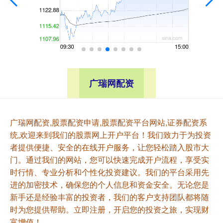
广瑞网配资
广瑞网配资,股票配资申请,股票配资平台网站,证券配资系
统,欢迎来到我们的股票网上开户平台！我们致力于为投资
者提供便捷、安全的在线开户服务，让您轻松踏入股市大
门。通过我们的网站，您可以快速完成开户流程，享受实
时行情、专业分析和个性化投资建议。我们的平台采用先
进的加密技术，确保您的个人信息和资金安全。无论您是
新手还是经验丰富的投资者，我们的客户支持团队都将随
时为您提供帮助。立即注册，开启您的投资之旅，实现财
富增值！