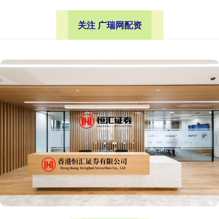
关注 广瑞网配资