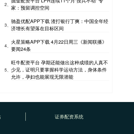
掘金配资平台 LPR连续11个月“按兵不动” 专
2、
家：预留调控空间
驰盈优配APP下载 渣打银行丁爽：中国全年经
3、
济增长有望落在目标区间
火星策略APP下载 4月22日周三《新闻联播》
4、
要闻24条
旺牛配资平台 孕期还能做出这种成绩的人真不
少见，证明只要掌握科学运动方法，身体条件
5、
允许，孕妇也能展现无限潜能
站
证券配资系统