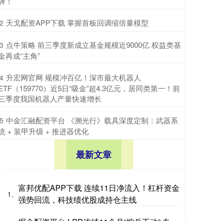
牌！
​天戈配资APP下载 掌握首板回调缩倍量模型
2
​点牛策略 前三季度新成立基金规模近9000亿 权益类基
3
金再成“主角”
​升宏网官网 规模冲百亿！深市最大机器人
4
ETF（159770）近5日“吸金”超4.3亿元，居同类第一！前
三季度我国机器人产量快速增长
​中金汇融配资平台 《溯光行》载具深度定制：武器系
5
统 + 装甲升级 + 推进器优化
最新文章
富邦优配APP下载 连续11日净流入！杠杆资金
1、
强势回流，科技绩优股成持仓主线