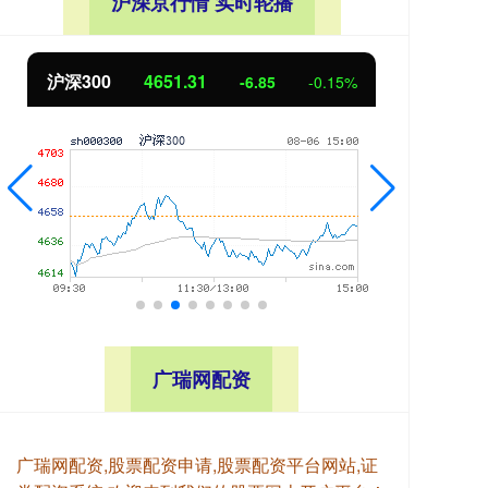
沪深京行情 实时轮播
北证50
1122.88
创
3.42
0.30%
广瑞网配资
广瑞网配资,股票配资申请,股票配资平台网站,证