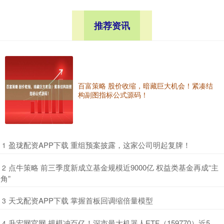
推荐资讯
百富策略 股价收缩，暗藏巨大机会！紧凑结
构副图指标公式源码！
​盈珑配资APP下载 重组预案披露，这家公司明起复牌！
1
​点牛策略 前三季度新成立基金规模近9000亿 权益类基金再成“主
2
角”
​天戈配资APP下载 掌握首板回调缩倍量模型
3
​升宏网官网 规模冲百亿！深市最大机器人ETF（159770）近5
4