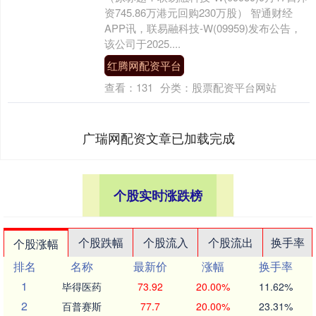
资745.86万港元回购230万股） 智通财经
APP讯，联易融科技-W(09959)发布公告，
该公司于2025....
红腾网配资平台
查看：
131
分类：
股票配资平台网站
广瑞网配资文章已加载完成
个股实时涨跌榜
个股跌幅
个股流入
个股流出
换手率
个股涨幅
排名
名称
最新价
涨幅
换手率
1
毕得医药
73.92
20.00%
11.62%
2
百普赛斯
77.7
20.00%
23.31%