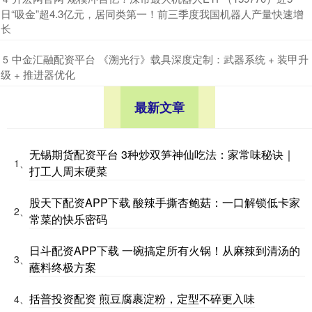
日“吸金”超4.3亿元，居同类第一！前三季度我国机器人产量快速增
长
​中金汇融配资平台 《溯光行》载具深度定制：武器系统 + 装甲升
5
级 + 推进器优化
最新文章
无锡期货配资平台 3种炒双笋神仙吃法：家常味秘诀｜
1、
打工人周末硬菜
股天下配资APP下载 酸辣手撕杏鲍菇：一口解锁低卡家
2、
常菜的快乐密码
日斗配资APP下载 一碗搞定所有火锅！从麻辣到清汤的
3、
蘸料终极方案
括普投资配资 煎豆腐裹淀粉，定型不碎更入味
4、