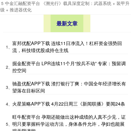
​中金汇融配资平台 《溯光行》载具深度定制：武器系统 + 装甲升
5
级 + 推进器优化
最新文章
富邦优配APP下载 连续11日净流入！杠杆资金强势回
1、
流，科技绩优股成持仓主线
掘金配资平台 LPR连续11个月“按兵不动” 专家：预留调
2、
控空间
驰盈优配APP下载 渣打银行丁爽：中国全年经济增长有
3、
望落在目标区间
火星策略APP下载 4月22日周三《新闻联播》要闻24条
4、
旺牛配资平台 孕期还能做出这种成绩的人真不少见，证
明只要掌握科学运动方法，身体条件允许，孕妇也能展
5、
现无限潜能