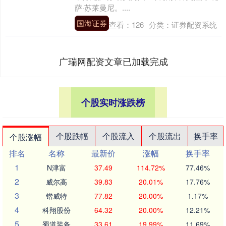
萨·苏莱曼尼。....
国海证券
查看：
126
分类：
证券配资系统
广瑞网配资文章已加载完成
个股实时涨跌榜
个股跌幅
个股流入
个股流出
换手率
个股涨幅
排名
名称
最新价
涨幅
换手率
1
N津富
37.49
114.72%
77.46%
2
威尔高
39.83
20.01%
17.76%
3
锴威特
77.82
20.00%
1.17%
4
科翔股份
64.32
20.00%
12.21%
5
蜀道装备
33.61
19.99%
11.69%