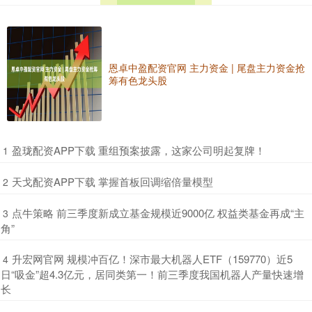
恩卓中盈配资官网 主力资金 | 尾盘主力资金抢
筹有色龙头股
​盈珑配资APP下载 重组预案披露，这家公司明起复牌！
1
​天戈配资APP下载 掌握首板回调缩倍量模型
2
​点牛策略 前三季度新成立基金规模近9000亿 权益类基金再成“主
3
角”
​升宏网官网 规模冲百亿！深市最大机器人ETF（159770）近5
4
日“吸金”超4.3亿元，居同类第一！前三季度我国机器人产量快速增
长