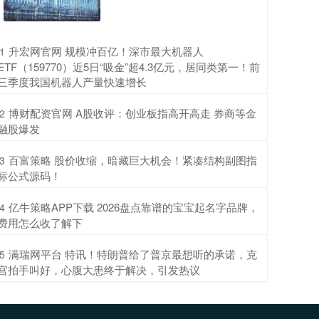
​升宏网官网 规模冲百亿！深市最大机器人
1
ETF（159770）近5日“吸金”超4.3亿元，居同类第一！前
三季度我国机器人产量快速增长
​博财配资官网 A股收评：创业板指高开高走 券商等金
2
融股爆发
​百富策略 股价收缩，暗藏巨大机会！紧凑结构副图指
3
标公式源码！
​亿牛策略APP下载 2026盘点靠谱的宝宝起名字品牌，
4
费用怎么收了解下
​满瑞网平台 特讯！特朗普给了普京最想听的承诺，克
5
宫拍手叫好，心腹大患终于解决，引发热议