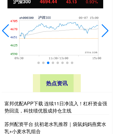
北证50
1134.24
创
11.37
1.01%
热点资讯
富邦优配APP下载 连续11日净流入！杠杆资金强
势回流，科技绩优股成持仓主线
苏州配资平台 抗初老水乳推荐｜袋鼠妈妈燕窝水
乳+小麦水乳组合