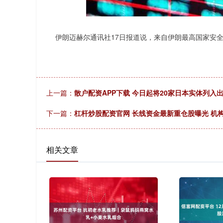
深证成指
14311.01
.68
1.02%
200.89
1
伊朗迈赫尔通讯社17日报道说，来自伊朗最高国家安全委
上一篇：
散户配资APP下载 今日起将20家日本实体列
下一篇：
杠杆炒股配资官网 长线资金最新重仓股曝光 机
相关文章