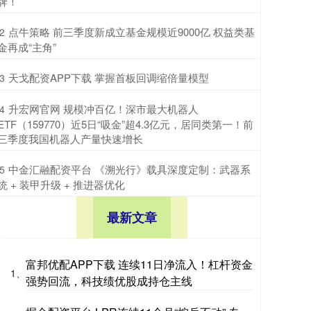
牌！
​点牛策略 前三季度新成立基金规模近9000亿 权益类基
2
金再成“主角”
​天戈配资APP下载 掌握首板回调缩倍量模型
3
​升宏网官网 规模冲百亿！深市最大机器人
4
ETF（159770）近5日“吸金”超4.3亿元，居同类第一！前
三季度我国机器人产量快速增长
​中金汇融配资平台 《溯光行》载具深度定制：武器系
5
统 + 装甲升级 + 推进器优化
最新文章
富邦优配APP下载 连续11日净流入！杠杆资金
1、
强势回流，科技绩优股成持仓主线