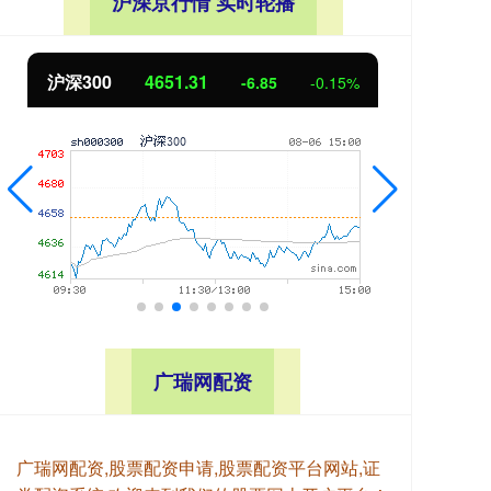
沪深京行情 实时轮播
北证50
1122.88
创业
3.42
0.30%
广瑞网配资
广瑞网配资,股票配资申请,股票配资平台网站,证