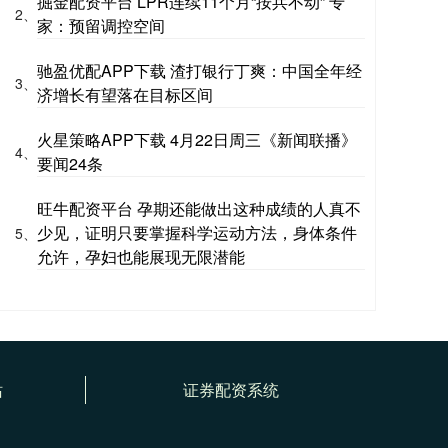
掘金配资平台 LPR连续11个月“按兵不动” 专
2、
家：预留调控空间
驰盈优配APP下载 渣打银行丁爽：中国全年经
3、
济增长有望落在目标区间
火星策略APP下载 4月22日周三《新闻联播》
4、
要闻24条
旺牛配资平台 孕期还能做出这种成绩的人真不
少见，证明只要掌握科学运动方法，身体条件
5、
允许，孕妇也能展现无限潜能
站
证券配资系统