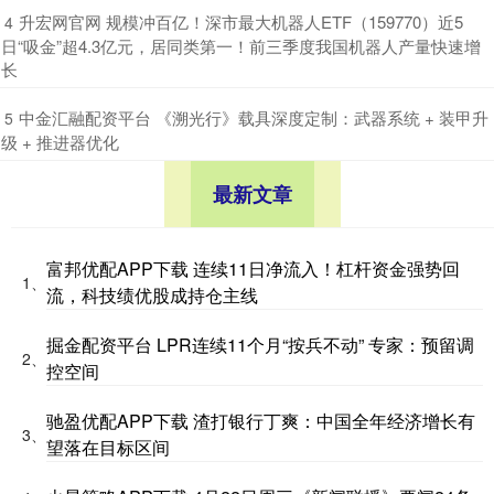
​升宏网官网 规模冲百亿！深市最大机器人ETF（159770）近5
4
日“吸金”超4.3亿元，居同类第一！前三季度我国机器人产量快速增
长
​中金汇融配资平台 《溯光行》载具深度定制：武器系统 + 装甲升
5
级 + 推进器优化
最新文章
富邦优配APP下载 连续11日净流入！杠杆资金强势回
1、
流，科技绩优股成持仓主线
掘金配资平台 LPR连续11个月“按兵不动” 专家：预留调
2、
控空间
驰盈优配APP下载 渣打银行丁爽：中国全年经济增长有
3、
望落在目标区间