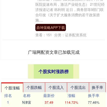
医院提速布局，激活产业链生态） 21世纪经
济报道记者 韩利明 近日，商务部等9部门联
合印发《关于扩大服务消费的若干政策措
施....
鼎坤策略APP下载
查看：
151
分类：
证券配资系统
广瑞网配资文章已加载完成
个股实时涨跌榜
个股跌幅
个股流入
个股流出
换手率
个股涨幅
排名
名称
最新价
涨幅
换手率
1
N津富
37.49
114.72%
77.46%