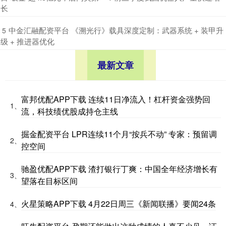
长
​中金汇融配资平台 《溯光行》载具深度定制：武器系统 + 装甲升
5
级 + 推进器优化
最新文章
富邦优配APP下载 连续11日净流入！杠杆资金强势回
1、
流，科技绩优股成持仓主线
掘金配资平台 LPR连续11个月“按兵不动” 专家：预留调
2、
控空间
驰盈优配APP下载 渣打银行丁爽：中国全年经济增长有
3、
望落在目标区间
火星策略APP下载 4月22日周三《新闻联播》要闻24条
4、