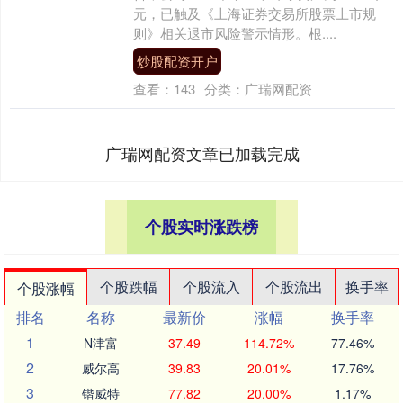
元，已触及《上海证券交易所股票上市规
则》相关退市风险警示情形。根....
炒股配资开户
查看：
143
分类：
广瑞网配资
广瑞网配资文章已加载完成
个股实时涨跌榜
个股跌幅
个股流入
个股流出
换手率
个股涨幅
排名
名称
最新价
涨幅
换手率
1
N津富
37.49
114.72%
77.46%
2
威尔高
39.83
20.01%
17.76%
3
锴威特
77.82
20.00%
1.17%