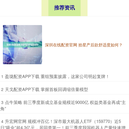
推荐资讯
深圳在线配资官网 拾星产后款舒适度如何？
​盈珑配资APP下载 重组预案披露，这家公司明起复牌！
1
​天戈配资APP下载 掌握首板回调缩倍量模型
2
​点牛策略 前三季度新成立基金规模近9000亿 权益类基金再成“主
3
角”
​升宏网官网 规模冲百亿！深市最大机器人ETF（159770）近5
4
日“吸金”超4.3亿元，居同类第一！前三季度我国机器人产量快速增