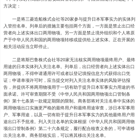
方决定：
一是将三菱造船株式会社等20家参与提升日本军事实力的实体列
入管控名单。列单后的措施主要包括两个方面，一方面是禁止出口经
营者向上述实体出口两用物项。另一方面是禁止境外组织和个人将原
产于中华人民共和国的两用物项转移或提供给上述实体。正在开展的
相关活动应当立即停止。
二是将斯巴鲁株式会社等20家无法核实两用物项最终用户、最终
用途的日本实体列入关注名单。列单后，出口经营者向上述实体出口
两用物项，不得申请通用许可或者以登记填报信息方式获得出口凭
证；申请单项许可时，应当提交对列入关注名单实体的风险评估报
告，并提供不将两用物项用于一切有助于提升日本军事实力用途的书
面承诺。许可审查期限不受《中华人民共和国两用物项出口管制条
例》第十七条第一款规定期限的限制。商务部将对关注名单中实体的
两用物项出口实施更严格的最终用户和最终用途审查，涉日本军事用
户、军事用途，以及一切有助于提升日本军事实力的其他最终用户用
途出口不予批准。列入关注名单的实体根据《中华人民共和国两用物
项出口管制条例》第二十六条规定，履行配合核查义务的，可申请移
出关注名单。商务部核实后，可以将其移出关注名单。