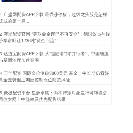
​广盛网配资APP下载 最强涨停板，超级龙头股是怎样
1
练成的第一篇...
​漢崋配资官网 “美联储金库已不再安全”！德国议员与经
2
济学家吁让1236吨“黄金回流”
​达道宝配资APP下载 从“追随者”到“并行者”，中国细胞
3
与基因治疗加速突围
​三羊配资 国际金价涨破3800美元 基金：中长期仍看好
4
黄金走势但近期应控制仓位防范风险
​豪极配资平台 星源卓镁：向不特定对象发行可转换公
5
司债券网上中签率及优先配售结果