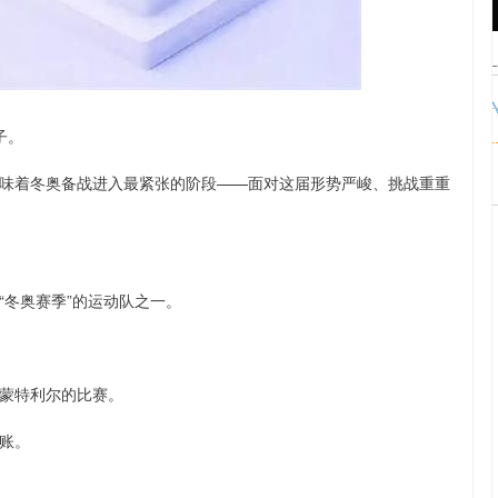
沪深300
4694.44
.42%
43.13
0.93%
子。
味着冬奥备战进入最紧张的阶段——面对这届形势严峻、挑战重重
“冬奥赛季”的运动队之一。
蒙特利尔的比赛。
账。