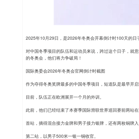
深证成指
14311.01
.68
1.02%
200.89
1
2025年10月29日，是2026年冬奥会开幕倒计时100天的日
对中国冬季项目的队伍和运动员来说，跨过这个日子，就意
的冬奥会，他们将力争破局！
国际奥委会2026年冬奥会官网倒计时截图
作为夺得冬奥奖牌最多的中国冬季项目，短道队是最早开启
目前，队伍正在欧洲展开一个月的外训。
此前，他们已经结束了本赛季国际滑联世界巡回赛前两站在
首站，摘得混合接力金牌和男子接力银牌，还有两枚铜牌入
第二站，以男子500米一银一铜收官。