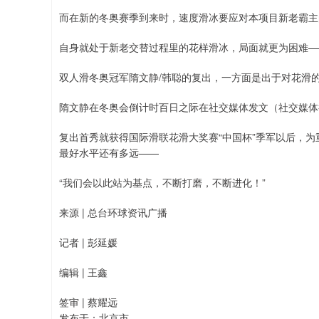
而在新的冬奥赛季到来时，速度滑冰要应对本项目新老霸主
自身就处于新老交替过程里的花样滑冰，局面就更为困难—
双人滑冬奥冠军隋文静/韩聪的复出，一方面是出于对花滑
隋文静在冬奥会倒计时百日之际在社交媒体发文（社交媒体
复出首秀就获得国际滑联花滑大奖赛“中国杯”季军以后，为
最好水平还有多远——
“我们会以此站为基点，不断打磨，不断进化！”
来源 | 总台环球资讯广播
记者 | 彭延媛
编辑 | 王鑫
签审 | 蔡耀远
发布于：北京市