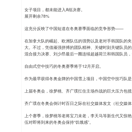
女子项目，都未能进入A组决赛。
展开剩余78%
这充分反映了中国短道在冬奥赛季面临的竞争形势——
在加拿大队的崛起、欧洲队伍的强势以及老对手韩国队的夹
大。不过，凭借顽强拼搏的团队精神、关键时刻关键队员的
混合接力决赛、刘少昂最后一圈连续超越荷兰和韩国队员，
自由式空中技巧的冬奥赛季将于12月开启。
作为最早获得冬奥金牌的中国雪上项目，中国空中技巧队是
上届冬奥会，徐梦桃、齐广璞扛住主场作战的巨大压力包揽
齐广璞在冬奥会倒计时百日之际在社交媒体发文（社交媒体
上个赛季，徐梦桃等老将宝刀未老，李天马等新生代又惊艳
伍对即将到来的冬奥会保持“饥饿感”。