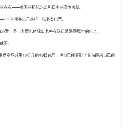
的存在——美国的斯托尔茨和日本的高木美帆。
—4个单项各自只获得一张冬奥门票。
的热爱，另一方面也体现出老将在队伍遭遇困境时的担当。
截图）
重返赛场减重10公斤的韩聪表示，他们已经看到了目前距离自己的