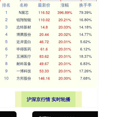
排名
名称
最新价
涨幅
换手率
1
N展芯
116.52
396.89%
79.39%
2
锐翔智能
110.02
20.21%
16.80%
3
志特新材
14.8
20.03%
14.18%
4
博腾股份
20.44
20.02%
14.77%
5
近岸蛋白
46.72
20.01%
5.62%
6
毕得医药
61.6
20.01%
6.12%
7
五洲医疗
83.62
20.01%
18.37%
8
耐科装备
49.67
20.01%
6.83%
9
一博科技
53.33
20.01%
17.26%
10
方邦股份
146.16
20.00%
7.68%
沪深京行情 实时轮播