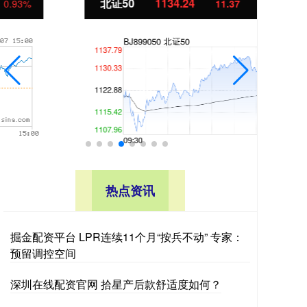
北证50
1134.24
创
11.37
1.01%
热点资讯
掘金配资平台 LPR连续11个月“按兵不动” 专家：
预留调控空间
深圳在线配资官网 拾星产后款舒适度如何？