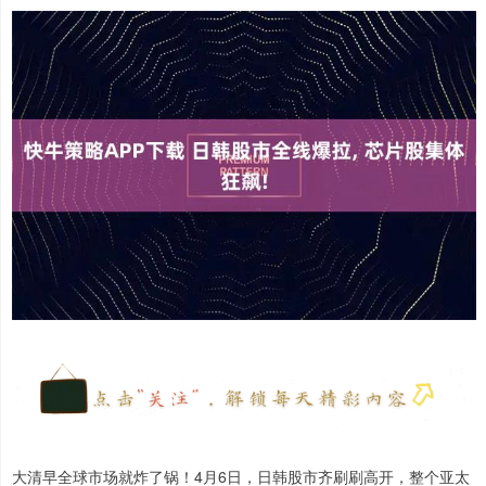
大清早全球市场就炸了锅！4月6日，日韩股市齐刷刷高开，整个亚太