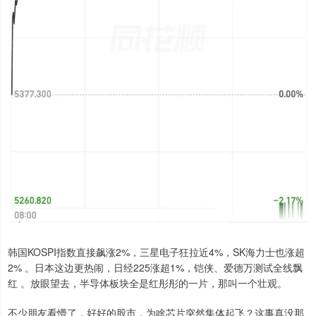
韩国KOSPI指数直接飙涨2%，三星电子狂拉近4%，SK海力士也涨超
2% 。日本这边更热闹，日经225涨超1%，铠侠、爱德万测试全线飘
红 。放眼望去，半导体板块全是红彤彤的一片，那叫一个壮观。
不少朋友看懵了，好好的股市，为啥芯片突然集体起飞？这事真没那