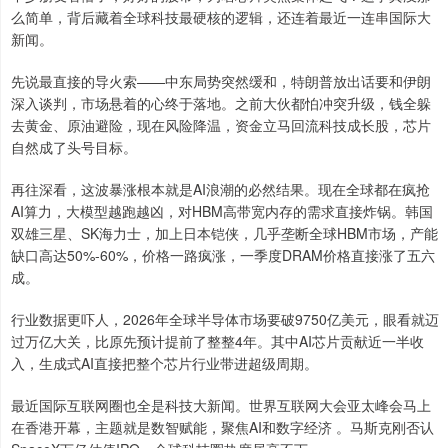
么简单，背后藏着全球科技最硬核的逻辑，还连着最近一连串国际大
新闻。
先说最直接的导火索——中东局势突然缓和，特朗普放出话要和伊朗
深入谈判，市场悬着的心终于落地。之前大伙都怕冲突升级，钱全躲
去黄金、原油避险，现在风险降温，资金立马回流科技成长股，芯片
自然成了头号目标。
再往深看，这波暴涨根本就是AI浪潮的必然结果。现在全球都在疯抢
AI算力，大模型越跑越凶，对HBM高带宽内存的需求直接炸锅。韩国
双雄三星、SK海力士，加上日本铠侠，几乎垄断全球HBM市场，产能
缺口高达50%-60%，价格一路疯涨，一季度DRAM价格直接涨了五六
成。
行业数据更吓人，2026年全球半导体市场要破9750亿美元，眼看就迈
过万亿大关，比原先预计提前了整整4年。其中AI芯片贡献近一半收
入，生成式AI直接把整个芯片行业带进超级周期。
最近国际互联网圈也全是科技大新闻。世界互联网大会亚太峰会马上
在香港开幕，主题就是数智赋能，聚焦AI和数字经济 。马斯克刚否认