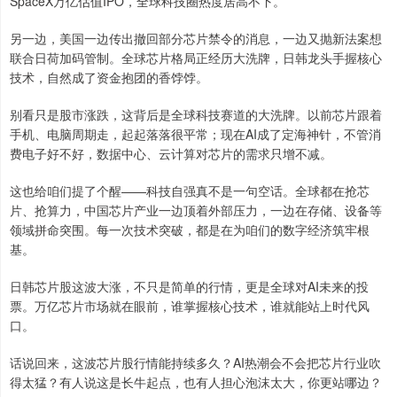
SpaceX万亿估值IPO，全球科技圈热度居高不下。
另一边，美国一边传出撤回部分芯片禁令的消息，一边又抛新法案想
联合日荷加码管制。全球芯片格局正经历大洗牌，日韩龙头手握核心
技术，自然成了资金抱团的香饽饽。
别看只是股市涨跌，这背后是全球科技赛道的大洗牌。以前芯片跟着
手机、电脑周期走，起起落落很平常；现在AI成了定海神针，不管消
费电子好不好，数据中心、云计算对芯片的需求只增不减。
这也给咱们提了个醒——科技自强真不是一句空话。全球都在抢芯
片、抢算力，中国芯片产业一边顶着外部压力，一边在存储、设备等
领域拼命突围。每一次技术突破，都是在为咱们的数字经济筑牢根
基。
日韩芯片股这波大涨，不只是简单的行情，更是全球对AI未来的投
票。万亿芯片市场就在眼前，谁掌握核心技术，谁就能站上时代风
口。
话说回来，这波芯片股行情能持续多久？AI热潮会不会把芯片行业吹
得太猛？有人说这是长牛起点，也有人担心泡沫太大，你更站哪边？