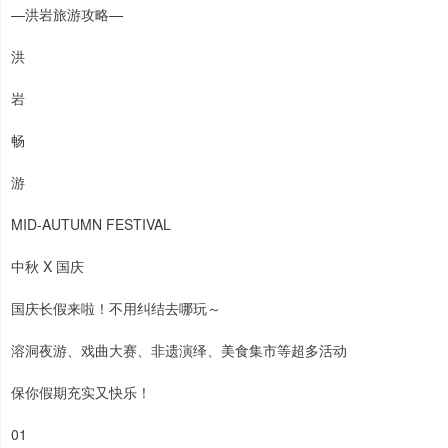
—洪岩旅游攻略—
洪
岩
畅
游
MID-AUTUMN FESTIVAL
中秋 X 国庆
国庆长假来啦！不用纠结去哪玩～
溶洞夜游、戏曲大赛、非遗演绎、美食集市等超多活动
保你假期充实又快乐！
01