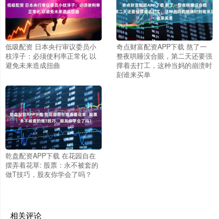
低吸配资 日本央行审议委员小
奇点财富配资APP下载 熬了一
枝淳子：必须使利率正常化 以
整夜哄睡没合眼，第二天还要强
避免未来造成扭曲
撑着去打工，这种当妈的崩溃时
刻谁来买单
乾盘配资APP下载 在花园自在
摆弄着花草: 股票：永不被套的
做T技巧，股友你学会了吗？
相关评论