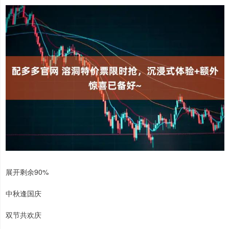
展开剩余90%
中秋逢国庆
双节共欢庆